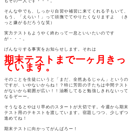
もその一人です・・・。
そんな中でも、しっかり自習や補習に来てくれる子もいて、
もう、「えらい！」って頭撫でてやりたくなりますよ （き
っと嫌がるだろうな笑）
実力テストもようやく終わって一息といいたいのです
が・・・。
げんなりする事実をお知らせします。それは
期末テストまで一ヶ月きっ
ています。
そのことを生徒にいうと「まだ、全然あるじゃん」というの
ですが、いやないからね！？特に芳田の子たちは中間テスト
がないから範囲が広い！！油断してると勉強しきれないって
なるぞーー。
そうなるとやはり早めのスタートが大切です。今週から期末
テスト用のテキストを渡しています。宿題しつつ、少しずつ
進めてね！
期末テストに向かってがんばろー！