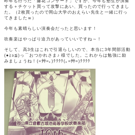
昨年も行った「藤花コンサート」ですが、今年も塾生が演奏
する＋チケット買って攻撃にあい、買ったので行ってきまし
た。（2枚買ったので岡山大学のおえらい先生と一緒に行っ
てきましたｗ）
今年も素晴らしい演奏会だったと思います！
吹奏楽はやっぱり迫力があっていいですね～！
そして、高3生はこれで引退らしいので、本当に3年間部活動
(●≧з≦)っ⌒おつかれさま♪ 様でした。これからは勉強に励
みましょうね！(=艸=｡)ｸｸｸｸ(｡=艸=)ｸｸｸｸ