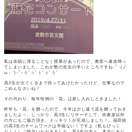
私は余韻に浸ることなく授業があったので、教室へ速攻帰っ
てしまいました。これが塾の先生の辛いところですね･ﾟ･(ノ
ω；`)･ﾟ･うﾞぅﾞぅﾞぅﾞうﾞ
高3生が出てくるまで待ってあげたかったけど、仕事なので
ごめんなさいね！
その代わり、毎年恒例の「花」は差し入れしときました！
昨年も「花」を贈ったので、今年は少し違う花を贈っておき
ましたよ～。しっかり、高3生にリサーチして、吹奏楽以外
の方にもご協力頂き、ドッキリ！が完成しました！。福田校
の高3生のチームワークは半端ない！ですよ（私もびっく
り！！）ご協力いただきました、高3生の方々、本当にあり