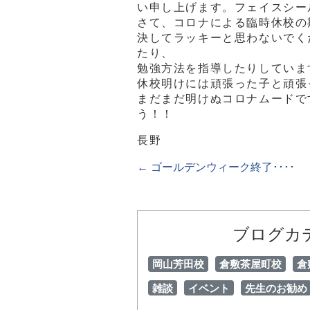
い申し上げます。フェイスシー
さて、コロナによる臨時休校の
決してラッキーと思わないでく
たり、
勉強方法を指導したりしていま
休校明けには頑張った子と頑張
まだまだ明けぬコロナムードで
う！！
長野
←
ゴールデンウィーク終了････
ブログカ
岡山芳田校
倉敷茶屋町校
倉
雑談
イベント
先生のお勧め