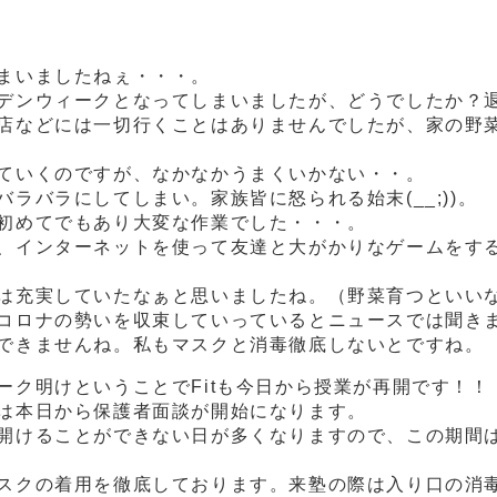
まいましたねぇ・・・。
デンウィークとなってしまいましたが、どうでしたか？
店などには一切行くことはありませんでしたが、家の野
ていくのですが、なかなかうまくいかない・・。
ラバラにしてしまい。家族皆に怒られる始末(__;))。
初めてでもあり大変な作業でした・・・。
、インターネットを使って友達と大がかりなゲームをす
は充実していたなぁと思いましたね。（野菜育つといい
コロナの勢いを収束していっているとニュースでは聞き
できませんね。私もマスクと消毒徹底しないとですね。
ーク明けということでFitも今日から授業が再開です！！
は本日から保護者面談が開始になります。
開けることができない日が多くなりますので、この期間
スクの着用を徹底しております。来塾の際は入り口の消