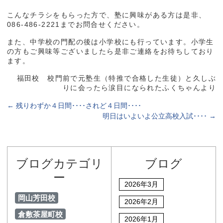
こんなチラシをもらった方で、塾に興味がある方は是非、
086-486-2221までお問合せください。
また、中学校の門配の後は小学校にも行っています。小学生
の方もご興味等ございましたら是非ご連絡をお待ちしており
ます。
福田校 校門前で元塾生（特推で合格した生徒）と久しぶ
りに会ったら涙目になられたふくちゃんより
←
残りわずか４日間････されど４日間････
明日はいよいよ公立高校入試････
→
ブログカテゴリ
ブログ
ー
2026年3月
岡山芳田校
2026年2月
倉敷茶屋町校
2026年1月