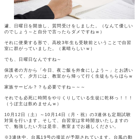
遽、日曜日を開放し、質問受けをしました。（なんて優しい
のでしょう～と自分で言ったらダメですねｗ）
それに便乗する形で、高校3年生も受験前ということで自習
室に群がっていました。（素晴らしいｗ）
でも、日曜日なんですね～
保護者の方から「今日、夜ご飯を外食にしよう～」とお誘い
が入って、夕方には、教室から帰って行く生徒もちらほらｗ
家族サービル？？も必要ですね～～～
それでも必死に時間をやりくりしている生徒に乾杯っ！！！
（うぽ主は飲めませんｗ）
10月12日（土）～10月14日（月・祝）の3連休も定期試験
対策を行います。そして、自習室は常時開放いたしますの
で、勉強したい方は是非、教室までお越しください。
※3連休中、台風19号の接近が予期されています。台風の動