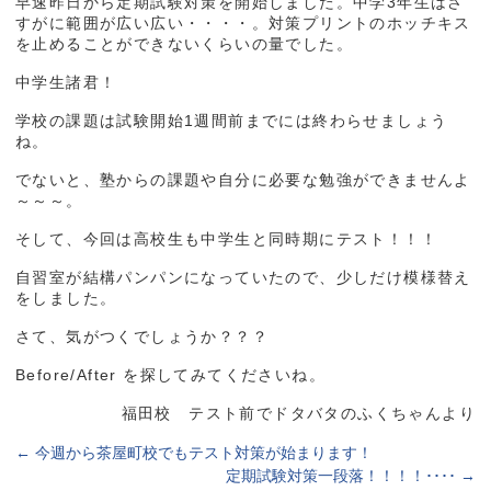
早速昨日から定期試験対策を開始しました。中学3年生はさ
すがに範囲が広い広い・・・・。対策プリントのホッチキス
を止めることができないくらいの量でした。
中学生諸君！
学校の課題は試験開始1週間前までには終わらせましょう
ね。
でないと、塾からの課題や自分に必要な勉強ができませんよ
～～～。
そして、今回は高校生も中学生と同時期にテスト！！！
自習室が結構パンパンになっていたので、少しだけ模様替え
をしました。
さて、気がつくでしょうか？？？
Before/After を探してみてくださいね。
福田校 テスト前でドタバタのふくちゃんより
←
今週から茶屋町校でもテスト対策が始まります！
定期試験対策一段落！！！！････
→