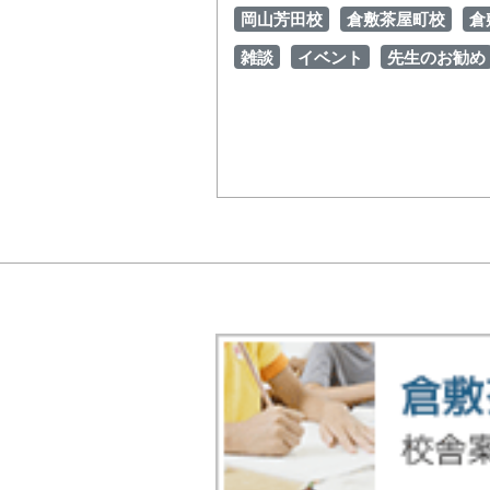
岡山芳田校
倉敷茶屋町校
倉
雑談
イベント
先生のお勧め