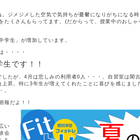
ね。ジメジメした空気で気持ちが憂鬱になりがちになる
をたくさんもらってます。(だからって、授業中のおしゃ
中学生」が増加しています。
は・・・・
学生です！！
でしたが、4月は悲しみの利用者0人・・・。自習室は閑
急上昇。特に3年生が増えてくれたことに喜びを感じまし
・。
朗報だよ！！
広い
験会
しち