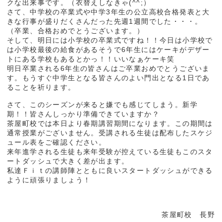
クな出来事です。（衣替えしなきゃ(^^;）
さて、中学校の卒業式や中学3年生の公立高校合格発表と大
きな行事が盛りだくさんだった先週1週間でした・・・。
（卒業、合格おめでとうございます。）
そして、明日には小学校の卒業式ですね！！今日は小学校で
は小学校最後の給食があるそうで6年生にはケーキがデザー
トにある学校もあるとかっ！！いいなぁケーキ笑
明日卒業される6年生の皆さんはご卒業おめでとうございま
す。もうすぐ中学生となる皆さんのよい門出となる1日であ
ることを祈ります。
さて、このシーズンが来ると嫌でも感じてしまう。新学
期！！皆さんしっかり準備できていますか？
茶屋町校では本日より春期講習期間になります。この期間は
通常授業がございません。受講される生徒は配布したスケジ
ュール表をご確認ください。
来年進学される生徒も来年受験が控えている生徒もこのスタ
ートダッシュで大きく差が出ます。
私達Ｆｉｔの講師陣とともに良いスタートダッシュができる
ように頑張りましょう！
茶屋町校 長野