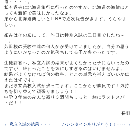
道・・・・。
私も過去に北海道旅行に行ったのですが、北海道の海鮮はと
っても新鮮で美味しかったなぁ。
弟から北海道楽しいとLINEで逐次報告がきます。うらやま
しぃ。
妬みはその辺にして、昨日は特別入試の二日目でしたね～
～。
芳田校の受験生達の何人かが受けていましたが、自分の思う
ようにいかなったのか気落ちしてる子が多かったです。
生徒諸君へ、私立入試の結果がよくなかった子にもいったの
ですが、終わったことを気にしすぎるのはいけませんよ。
結果がよくなければ何の教科、どこの単元を補えばいいか伝
えたはずです。
まだ県立高校入試が残ってます。ここからが勝負です！気持
ちを切り替えて頑張りましょう！！
中学３年生のみんな残り３週間ちょっと一緒にラストスパー
トだ！！
長野
←
私立入試の結果・・・
バレンタインありがとう！！････
→