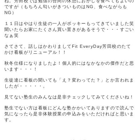
ね。芳田校では勉強の合間の休憩におかしを食べてもよいの
ですが（もちろん匂いがきついものはNG、食べながらも
NG）
１１日はやはり生徒の一人がポッキーもってきていました笑
聞いたらお家にたくさん買い置きがあるそうで・・・すごい
なぁ笑
さてさて、話しはかわりましてFit EveryDay芳田校のたて
かけ看板がリニューアル！！
秋冬仕様になりましたよ！個人的にはなかなかの傑作だと思
います・・・！
生徒達に看板の聞いても「え？変わってた？」とか言われま
したが・・・・・。
見てない塾生のみんなは是非チェックしてみてくださいね！
塾生でない方は看板にどんな塾かかいてありますので読んで
気になったら是非体験授業の申込みをいただければと思いま
す。