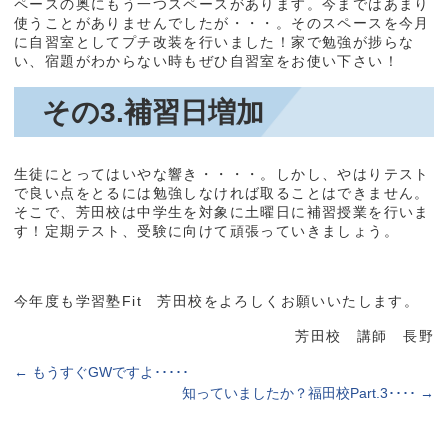
ペースの奥にもう一つスペースがあります。今まではあまり
使うことがありませんでしたが・・・。そのスペースを今月
に自習室としてプチ改装を行いました！家で勉強が捗らな
い、宿題がわからない時もぜひ自習室をお使い下さい！
その3.補習日増加
生徒にとってはいやな響き・・・・。しかし、やはりテスト
で良い点をとるには勉強しなければ取ることはできません。
そこで、芳田校は中学生を対象に土曜日に補習授業を行いま
す！定期テスト、受験に向けて頑張っていきましょう。
今年度も学習塾Fit 芳田校をよろしくお願いいたします。
芳田校 講師 長野
←
もうすぐGWですよ･････
知っていましたか？福田校Part.3････
→