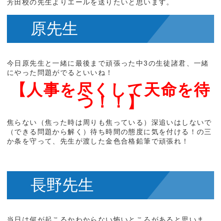
芳田校の先生よりエールを送りたいと思います。
原先生
今日原先生と一緒に最後まで頑張った中3の生徒諸君、一緒
にやった問題がでるといいね！
【人事を尽くして天命を待
つ！！】
焦らない（焦った時は周りも焦っている）深追いはしないで
（できる問題から解く）待ち時間の態度に気を付ける！の三
か条を守って、先生が渡した金色合格鉛筆で頑張れ！
長野先生
当日は何が起こるかわからない怖いところがあると思いま