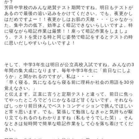
か？
芳田中学校のみんな絶賛テスト期間ですね。明日もテストが
あるので最後の追い込みをかけてください。でも、夜更かし
はだめですよー！！夜更かしはお肌の天敵・・・じゃなかっ
た。集中力の低下、効率よく暗記できないらしいですよ。特
に寝ながら暗記作業は厳禁！！座って暗記作業をしましょ
う。テストを受ける時と同じ姿勢で暗記をするとテストの時
に思いだしやすいらしいですよ！
そして、中学3年生は明日が公立高校入試ですね。みんなの3
年間の集大成になります。毎年中学3年生に「前日なにしよ
うか」と聞かれるのですが、私は・・・・
「早く寝る。気になるなら寝る前に理科か社会の用語を30分
覚えなさい。」
と伝えます。正直に言うと定期テストと違って、前日に焦っ
てやったところでどうにかなるほど甘くないです。それなら
ばしっかり前日休んでベストコンディションで挑んでほしい
と常々思います。でも、緊張して勉強しなきゃと気持ちが駆
り立てられるのもわかりますね（私もそうでした笑）。そん
なときは短時間で簡単な暗記作業をして心を落ち着けてくだ
さい。