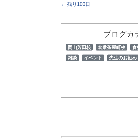
←
残り100日････
ブログカ
岡山芳田校
倉敷茶屋町校
倉
雑談
イベント
先生のお勧め