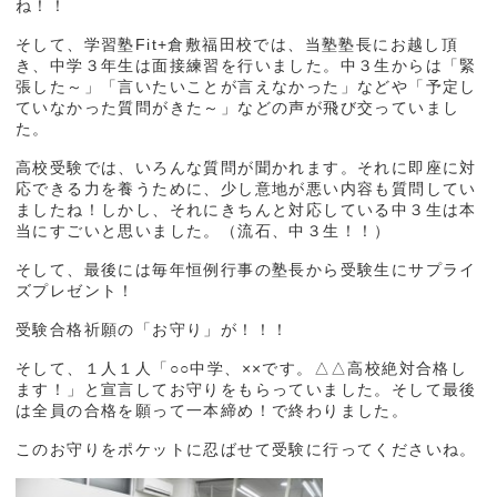
ね！！
そして、学習塾Fit+倉敷福田校では、当塾塾長にお越し頂
き、中学３年生は面接練習を行いました。中３生からは「緊
張した～」「言いたいことが言えなかった」などや「予定し
ていなかった質問がきた～」などの声が飛び交っていまし
た。
高校受験では、いろんな質問が聞かれます。それに即座に対
応できる力を養うために、少し意地が悪い内容も質問してい
ましたね！しかし、それにきちんと対応している中３生は本
当にすごいと思いました。（流石、中３生！！）
そして、最後には毎年恒例行事の塾長から受験生にサプライ
ズプレゼント！
受験合格祈願の「お守り」が！！！
そして、１人１人「○○中学、××です。△△高校絶対合格し
ます！」と宣言してお守りをもらっていました。そして最後
は全員の合格を願って一本締め！で終わりました。
このお守りをポケットに忍ばせて受験に行ってくださいね。