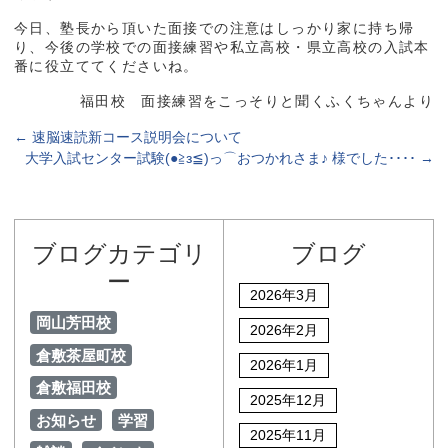
今日、塾長から頂いた面接での注意はしっかり家に持ち帰
り、今後の学校での面接練習や私立高校・県立高校の入試本
番に役立ててくださいね。
福田校 面接練習をこっそりと聞くふくちゃんより
←
速脳速読新コース説明会について
大学入試センター試験(●≧з≦)っ⌒おつかれさま♪ 様でした････
→
ブログカテゴリ
ブログ
ー
2026年3月
岡山芳田校
2026年2月
倉敷茶屋町校
2026年1月
倉敷福田校
2025年12月
お知らせ
学習
2025年11月