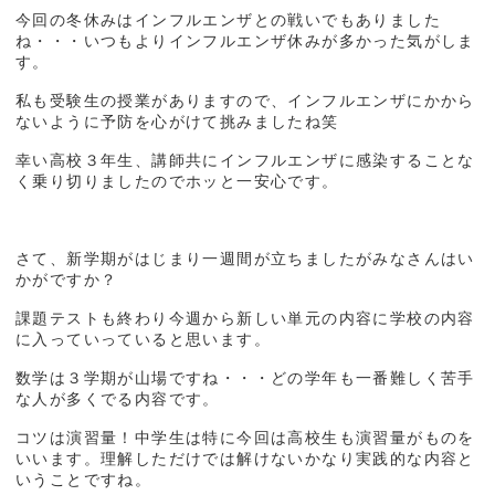
今回の冬休みはインフルエンザとの戦いでもありました
ね・・・いつもよりインフルエンザ休みが多かった気がしま
す。
私も受験生の授業がありますので、インフルエンザにかから
ないように予防を心がけて挑みましたね笑
幸い高校３年生、講師共にインフルエンザに感染することな
く乗り切りましたのでホッと一安心です。
さて、新学期がはじまり一週間が立ちましたがみなさんはい
かがですか？
課題テストも終わり今週から新しい単元の内容に学校の内容
に入っていっていると思います。
数学は３学期が山場ですね・・・どの学年も一番難しく苦手
な人が多くでる内容です。
コツは演習量！中学生は特に今回は高校生も演習量がものを
いいます。理解しただけでは解けないかなり実践的な内容と
いうことですね。