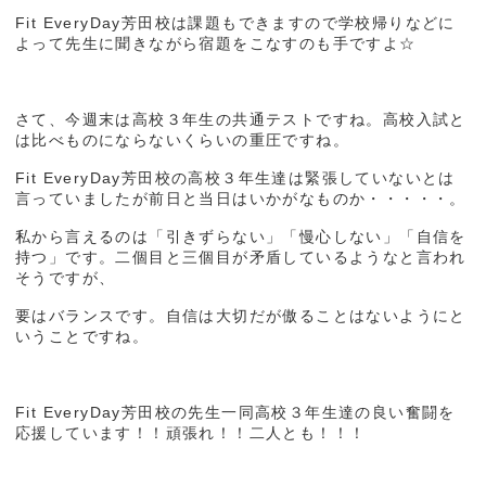
Fit EveryDay芳田校は課題もできますので学校帰りなどに
よって先生に聞きながら宿題をこなすのも手ですよ☆
さて、今週末は高校３年生の共通テストですね。高校入試と
は比べものにならないくらいの重圧ですね。
Fit EveryDay芳田校の高校３年生達は緊張していないとは
言っていましたが前日と当日はいかがなものか・・・・・。
私から言えるのは「引きずらない」「慢心しない」「自信を
持つ」です。二個目と三個目が矛盾しているようなと言われ
そうですが、
要はバランスです。自信は大切だが傲ることはないようにと
いうことですね。
Fit EveryDay芳田校の先生一同高校３年生達の良い奮闘を
応援しています！！頑張れ！！二人とも！！！