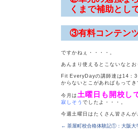
くまで補助とし
③有料コンテン
ですかねぇ・・・・。
あんまり使えるとこないなとお
Fit EveryDayの講師達
からないとこがあればもってき
土曜日も開校し
今月は
寂しそう
でしたよ・・・。
今週土曜日はたくさん皆さんが
←
茶屋町校合格体験記①：大阪大