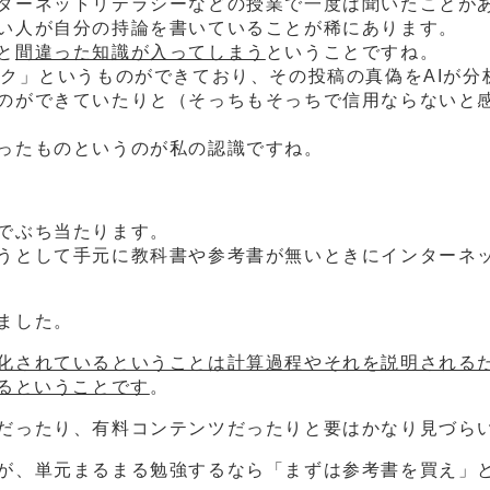
ターネットリテラシーなどの授業で一度は聞いたことが
い人が自分の持論を書いていることが稀にあります。
と
間違った知識が入ってしまう
ということですね。
ック」というものができており、その投稿の真偽をAIが分
のができていたりと（そっちもそっちで信用ならないと
ったものというのが私の認識ですね。
でぶち当たります。
うとして手元に教科書や参考書が無いときにインターネ
ました。
化されているということは計算過程やそれを説明される
いるということです
。
だったり、有料コンテンツだったりと要はかなり見づら
が、単元まるまる勉強するなら「まずは参考書を買え」