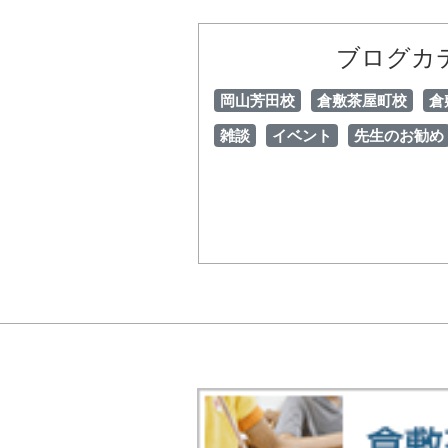
ブログカ
岡山芳田校
倉敷茶屋町校
倉
雑談
イベント
先生のお勧め