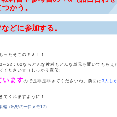
てつかう。
ツなどに参加する。
もったそこのキミ！！
は14：30～22：00ならどんな教科もどんな単元も聞いても
てください☆（しっかり宣伝）
ています
ので是非是非きてくださいね。前回は
3人し
きてくれますように！！
学編（出野の一口メモ12）