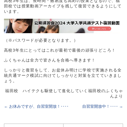
高校3年生は、長時間・難易度も高めの授業となるので、福
田校では授業動画アーカイブを残して復習できるようにして
います。
（※パスワードが必要となります。）
高校3年生にとってはこれが最初で最後の頑張りどころ！
ふくちゃんは全力で皆さんを合格へ導きます！
しっかりと復習をして、お盆休み明けに学校で実施される全
統共通マーク模試に向けてしっかりと対策を立てていきまし
ょう。
福田校 ハイテクも駆使して進化していく福田校のふくちゃ
んより
←
お休みですが、自習室開放！････
自習室開放中！････
→