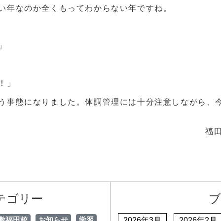
い年なのか全くもってわからない年ですね。
」
！」
う事態になりました。体調管理には十分注意しながら、
福
テゴリー
ブ
敷福田校
お知らせ
学習
2026年3月
2026年2月