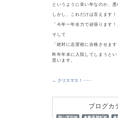
というように良い年なのか、悪
しかし、これだけは言えます！
「今年一年全力で頑張ります！
そして
「絶対に志望校に合格させます
昨年年末に入院してしまうとい
思います。
←
クリスマス！････
ブログカ
岡山芳田校
倉敷茶屋町校
倉