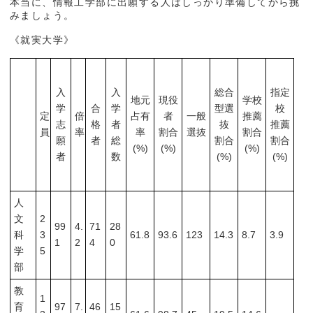
本当に、情報工学部に出願する人はしっかり準備してから挑
みましょう。
《就実大学》
入
入
総合
指定
地元
現役
学校
学
合
学
型選
校
定
倍
占有
者
一般
推薦
志
格
者
抜
推薦
員
率
率
割合
選抜
割合
願
者
総
割合
割合
(%)
(%)
(%)
者
数
(%)
(%)
人
文
2
99
4.
71
28
科
3
61.8
93.6
123
14.3
8.7
3.9
1
2
4
0
学
5
部
教
1
育
97
7.
46
15