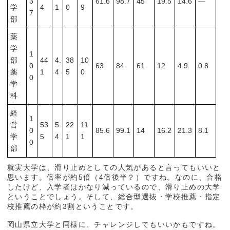
3
61.6
98.7
45
19.5
14.6
―
学
4
1
0
9
7
部
薬
学
1
部
44
4.
38
10
0
63
84
61
12
4.9
0.8
薬
1
4
5
0
0
学
科
経
1
営
53
5.
22
11
0
85.6
99.1
14
16.2
21.3
8.1
学
5
4
1
1
0
部
就実大学は、滑り止めとしての人気があると言ってもいいと
思います。倍率が約5倍（4倍後半？）ですね。なのに、合格
したけど、入学者はかなり減っているので、滑り止めの大学
ということでしょう。そして、総合型選抜・学校推薦・指定
校推薦の枠が約3割ということです。
岡山県立大学と同様に、チャレンジしてもいいかもですね。