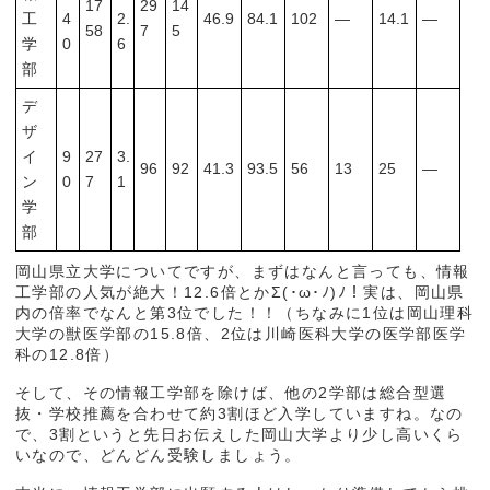
17
29
14
工
4
2.
46.9
84.1
102
―
14.1
―
58
7
5
学
0
6
部
デ
ザ
イ
9
27
3.
96
92
41.3
93.5
56
13
25
―
ン
0
7
1
学
部
岡山県立大学についてですが、まずはなんと言っても、情報
工学部の人気が絶大！12.6倍とかΣ(･ω･ﾉ)ﾉ！実は、岡山県
内の倍率でなんと第3位でした！！（ちなみに1位は岡山理科
大学の獣医学部の15.8倍、2位は川崎医科大学の医学部医学
科の12.8倍）
そして、その情報工学部を除けば、他の2学部は総合型選
抜・学校推薦を合わせて約3割ほど入学していますね。なの
で、3割というと先日お伝えした岡山大学より少し高いくら
いなので、どんどん受験しましょう。