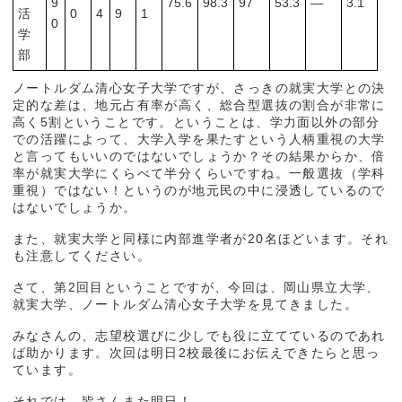
9
75.6
98.3
97
53.3
―
3.1
活
0
4
9
1
0
学
部
ノートルダム清心女子大学ですが、さっきの就実大学との決
定的な差は、地元占有率が高く、総合型選抜の割合が非常に
高く5割ということです。ということは、学力面以外の部分
での活躍によって、大学入学を果たすという人柄重視の大学
と言ってもいいのではないでしょうか？その結果からか、倍
率が就実大学にくらべて半分くらいですね。一般選抜（学科
重視）ではない！というのが地元民の中に浸透しているので
はないでしょうか。
また、就実大学と同様に内部進学者が20名ほどいます。それ
も注意してください。
さて、第2回目ということですが、今回は、岡山県立大学、
就実大学、ノートルダム清心女子大学を見てきました。
みなさんの、志望校選びに少しでも役に立てているのであれ
ば助かります。次回は明日2校最後にお伝えできたらと思っ
ています。
それでは、皆さんまた明日！