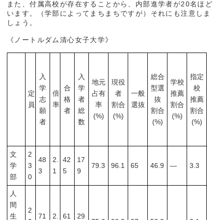
また、付属高校が存在することから、内部進学者が20名ほど
います。（学部によってまちまちですが）それにも注意しま
しょう。
《ノートルダム清心女子大学》
入
入
総合
指定
地元
現役
学校
学
合
学
型選
校
定
倍
占有
者
一般
推薦
志
格
者
抜
推薦
員
率
率
割合
選抜
割合
願
者
総
割合
割合
(%)
(%)
(%)
者
数
(%)
(%)
文
2
48
2.
42
17
学
3
79.3
96.1
65
46.9
―
3.3
3
1
5
9
部
0
人
間
2
生
71
2.
61
29