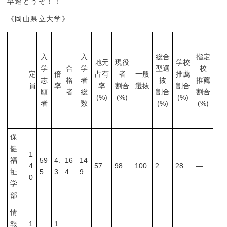
早速どうぞ！！
《岡山県立大学》
入
入
総合
指定
地元
現役
学校
学
合
学
型選
校
定
倍
占有
者
一般
推薦
志
格
者
抜
推薦
員
率
率
割合
選抜
割合
願
者
総
割合
割合
(%)
(%)
(%)
者
数
(%)
(%)
保
健
1
福
59
4.
16
14
4
57
98
100
2
28
―
祉
5
3
4
9
0
学
部
情
報
1
1