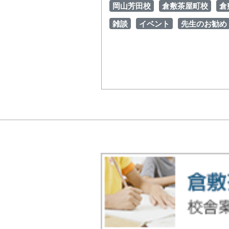
岡山芳田校
倉敷茶屋町校
倉
雑談
イベント
先生のお勧め