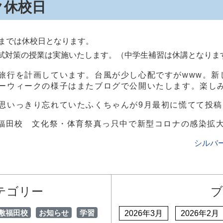
ク休校日
）までは休校日となります。
入試対策の授業は実施いたします。（中学生補習は休講となりま
旅行を計画しています。台風が少し心配ですがwww。新
ーウィークの様子はまたブログで公開いたします。楽し
思いっきり忘れていたふくちゃんが9月最初に慌てて投
福田校 文化祭・体育祭真っ只中で新型コロナの感染拡
シルバ
テゴリー
ブ
敷福田校
お知らせ
学習
2026年3月
2026年2月