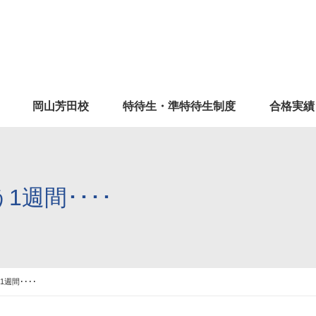
岡山芳田校
特待生・準特待生制度
合格実績
1週間････
週間････