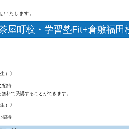
せいたします。
敷茶屋町校・学習塾Fit+倉敷福田
、
年生）》
ご招待
を無料で受講することができます。
年生）》
ご招待