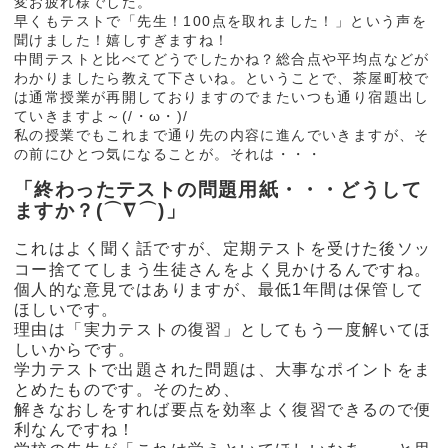
変お疲れ様でした。
早くもテストで「先生！100点を取れました！」という声を
聞けました！嬉しすぎますね！
中間テストと比べてどうでしたかね？総合点や平均点などが
わかりましたら教えて下さいね。ということで、茶屋町校で
は通常授業が再開しておりますのでまたいつも通り宿題出し
ていきますよ～(/・ω・)/
私の授業でもこれまで通り先の内容に進んでいきますが、そ
の前にひとつ気になることが。それは・・・
「終わったテストの問題用紙・・・どうして
ますか？(⌒∇⌒)」
これはよく聞く話ですが、定期テストを受けた後ソッ
コー捨ててしまう生徒さんをよく見かけるんですね。
個人的な意見ではありますが、最低1年間は保管して
ほしいです。
理由は「実力テストの復習」としてもう一度解いてほ
しいからです。
学力テストで出題された問題は、大事なポイントをま
とめたものです。そのため、
解きなおしをすれば要点を効率よく復習できるので便
利なんですね！